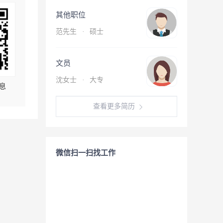
其他职位
范先生
·
硕士
文员
沈女士
·
大专
息
查看更多简历
微信扫一扫找工作